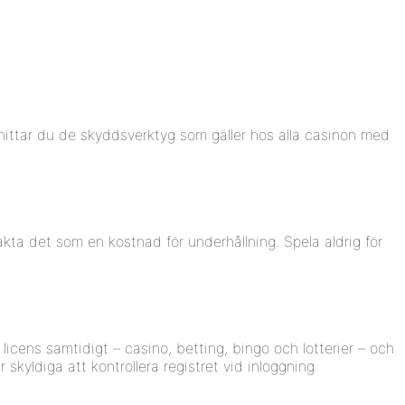
 hittar du de skyddsverktyg som gäller hos alla casinon med
akta det som en kostnad för underhållning. Spela aldrig för
icens samtidigt – casino, betting, bingo och lotterier – och
skyldiga att kontrollera registret vid inloggning.