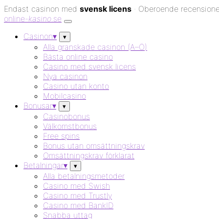
Endast casinon med
svensk licens
· Oberoende recensione
online-
kasino
.se
Casinon
▾
▾
Alla granskade casinon (A–Ö)
Bästa online casino
Casino med svensk licens
Nya casinon
Casino utan konto
Mobilcasino
Bonusar
▾
▾
Casinobonus
Välkomstbonus
Free spins
Bonus utan omsättningskrav
Omsättningskrav förklarat
Betalningar
▾
▾
Alla betalningsmetoder
Casino med Swish
Casino med Trustly
Casino med BankID
Snabba uttag