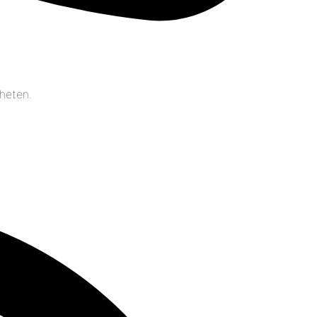
gheten.