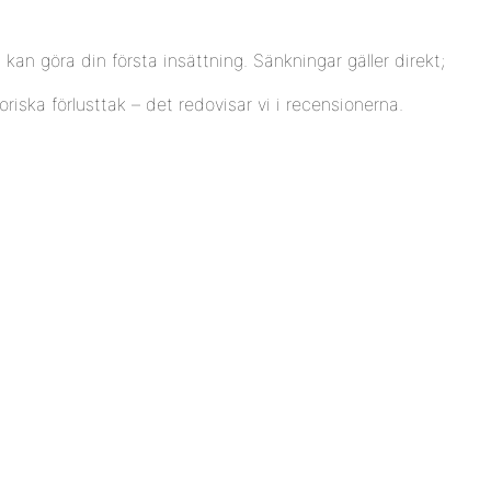
n göra din första insättning. Sänkningar gäller direkt;
iska förlusttak – det redovisar vi i recensionerna.