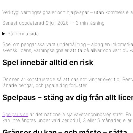
Verktyg, varningssignaler och hjälpvägar – utan kommersiella 
Senast uppdaterad 9 juli 2026 ·
~3 min läsning
På denna sida
Spel om pengar ska vara underhållning – aldrig en inkomstkä
svensk licens, varningssignaler att ta på allvar och vart du vän
Spel innebär alltid en risk
Oddsen är konstruerade så att casinot vinner över tid. Bestä
lånade pengar, och jaga aldrig förluster.
Spelpaus – stäng av dig från allt lice
Spelpaus.se
är det nationella självavstängningsregistret. E
kan inte ångras under vald period (1, 3 eller 6 månader, eller
Gränser du kan – och måste – sätta