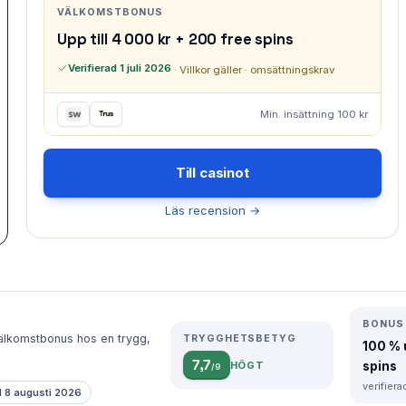
VÄLKOMSTBONUS
Upp till 4 000 kr + 200 free spins
Verifierad 1 juli 2026
· Villkor gäller · omsättningskrav
Min. insättning 100 kr
Till casinot
Läs recension →
BONUS
älkomstbonus hos en trygg,
TRYGGHETSBETYG
100 % u
7,7
HÖGT
spins
/9
verifierad
d 8 augusti 2026