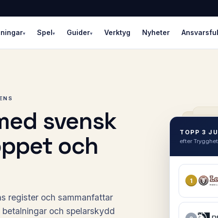
lningar
Spel
Guider
Verktyg
Nyheter
Ansvarsful
▾
▾
▾
ENS
med svensk
TOPP 3 J
 öppet och
efter Trygghe
1
ns register och sammanfattar
, betalningar och spelarskydd