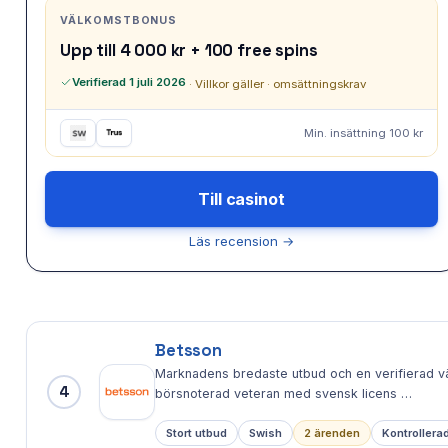
VÄLKOMSTBONUS
Upp till 4 000 kr + 100 free spins
Verifierad 1 juli 2026
· Villkor gäller · omsättningskrav
Min. insättning 100 kr
Till casinot
Läs recension →
Betsson
Marknadens bredaste utbud och en verifierad v
4
börsnoterad veteran med svensk licens …
Stort utbud
Swish
2 ärenden
Kontrollera