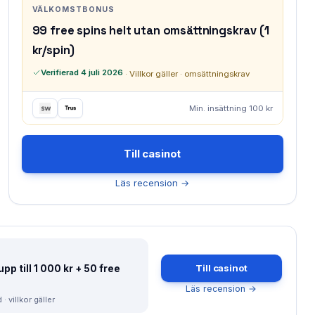
VÄLKOMSTBONUS
99 free spins helt utan omsättningskrav (1
kr/spin)
Verifierad 4 juli 2026
· Villkor gäller · omsättningskrav
Min. insättning 100 kr
Till casinot
Läs recension →
Till casinot
pp till 1 000 kr + 50 free
Läs recension →
 · villkor gäller