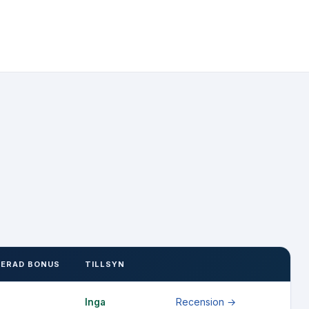
IERAD BONUS
TILLSYN
Recension →
Inga