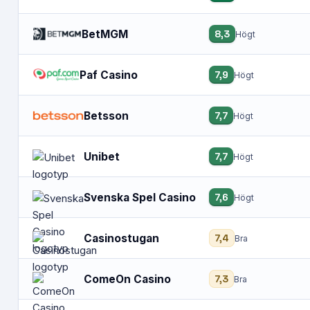
BetMGM
8,3
Högt
Paf Casino
7,9
Högt
Betsson
7,7
Högt
Unibet
7,7
Högt
Svenska Spel Casino
7,6
Högt
Casinostugan
7,4
Bra
ComeOn Casino
7,3
Bra