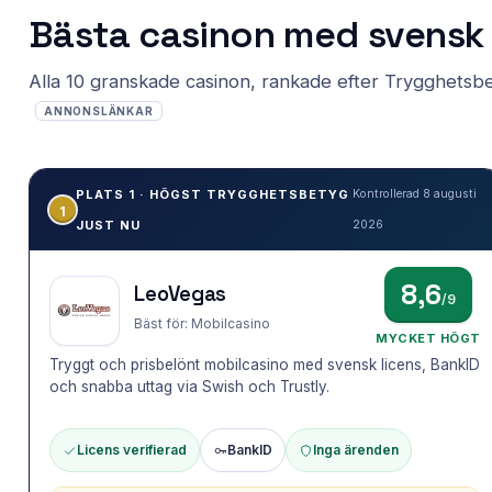
Bästa casinon med svensk l
Alla 10 granskade casinon, rankade efter Trygghetsbet
ANNONSLÄNKAR
PLATS 1 · HÖGST TRYGGHETSBETYG
Kontrollerad 8 augusti
1
JUST NU
2026
8,6
LeoVegas
/9
Bäst för: Mobilcasino
MYCKET HÖGT
Tryggt och prisbelönt mobilcasino med svensk licens, BankID
och snabba uttag via Swish och Trustly.
Licens verifierad
BankID
Inga ärenden