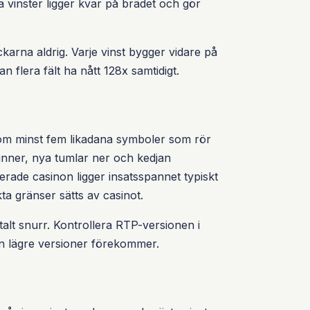
 vinster ligger kvar på brädet och gör
läckarna aldrig. Varje vinst bygger vidare på
 flera fält ha nått 128x samtidigt.
r om minst fem likadana symboler som rör
vinner, nya tumlar ner och kedjan
ierade casinon ligger insatsspannet typiskt
a gränser sätts av casinot.
etalt snurr. Kontrollera RTP-versionen i
en lägre versioner förekommer.