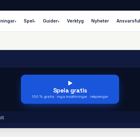
lningar
Spel
Guider
Verktyg
Nyheter
Ansvarsful
▾
▾
▾
Spela gratis
100 % gratis · inga insättningar · lekpengar
llt