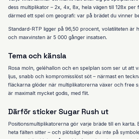
dess multiplikator – 2x, 4x, 8x, hela vägen till 128x per
därmed ett spel om geografi: var på brädet du vinner be
Standard-RTP ligger på 96,50 procent, volatiliteten är 
och maxvinsten är 5 000 gånger insatsen.
Tema och känsla
Rosa moln, geléhallon och en spelplan som ser ut att 
ljus, snabb och kompromisslöst söt – närmast en tecknad
fläckarna glöder när multiplikatorerna växer och free 
är maximalt mycket godis, med flit.
Därför sticker Sugar Rush ut
Positionsmultiplikatorerna gör varje bräde till en karta.
heta fälten sitter – och plötsligt hejar du inte på symbol