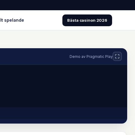
lt spelande
Bästa casinon 2026
Demo av Pragmatic Play