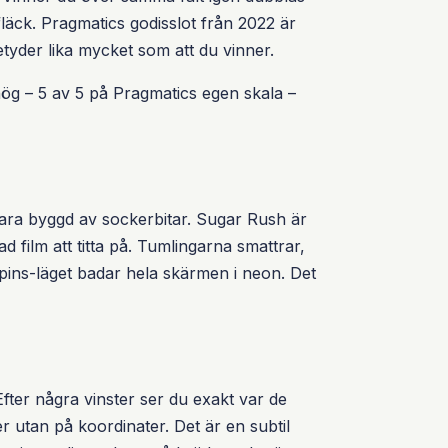
 fläck. Pragmatics godisslot från 2022 är
tyder lika mycket som att du vinner.
hög – 5 av 5 på Pragmatics egen skala –
vara byggd av sockerbitar. Sugar Rush är
 film att titta på. Tumlingarna smattrar,
spins-läget badar hela skärmen i neon. Det
 Efter några vinster ser du exakt var de
er utan på koordinater. Det är en subtil