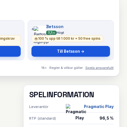
Betsson
4
7,7
Högt
/9
ningskrav
100 % upp till 1 000 kr + 50 free spins
Till Betsson →
18+ · Regler & villkor gäller ·
Spela ansvarsfullt
SPELINFORMATION
Leverantör
Pragmatic Play
RTP (standard)
96,5 %