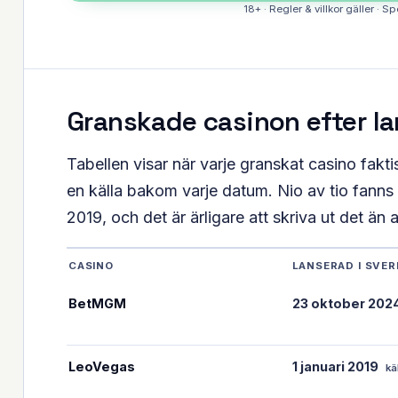
18+ · Regler & villkor gäller · Sp
Granskade casinon efter l
Tabellen visar när varje granskat casino fak
en källa bakom varje datum. Nio av tio fanns 
2019, och det är ärligare att skriva ut det än 
CASINO
LANSERAD I SVER
BetMGM
23 oktober 202
LeoVegas
1 januari 2019
kä