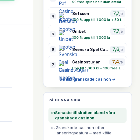
99 free spins helt utan omsättningskrav (1 kr/spin)
7,7
Betsson
/9
4
100 % upp till 1 000 kr + 50 free spins
7,7
Unibet
/9
5
100 % upp till 1 000 kr
7,6
6
Svenska Spel Casino
/9
7,4
Casinostugan
/9
7
Upp till 1 000 kr + 100 free spins
Se alla granskade casinon →
PÅ DENNA SIDA
Senaste tillskotten bland våra
granskade casinon
Granskade casinon efter
lanseringsdatum – med källa