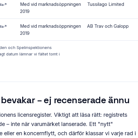
Med vid marknadsöppningen
Tussilago Limited
lla↗
2019
Med vid marknadsöppningen
AB Trav och Galopp
lla↗
2019
en och Spelinspektionens
agt datum lämnar vi fältet tomt i
 bevakar – ej recenserade ännu
ns licensregister. Viktigt att läsa rätt: registrets
e – inte när varumärket lanserade. Ett "nytt"
eller en koncernflytt, och därför klassar vi varje rad i