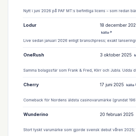
Nytt i juni 2026 på PAF MT:s befintliga licens – som redan bä
Lodur
18 december 202
källa↗
Live sedan januari 2026 enligt branschpress; exakt lanserings
OneRush
3 oktober 2025
k
Samma bolagssfär som Frank & Fred, Klirr och Jubla. Udda deta
Cherry
17 juni 2025
källa
Comeback för Nordens äldsta casinovarumärke (grundat 1963)
Wunderino
20 februari 2025
Stort tyskt varumärke som gjorde svensk debut våren 2025; ex