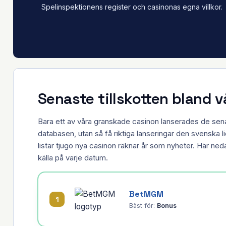
Spelinspektionens register och casinonas egna villkor.
Senaste tillskotten bland 
Bara ett av våra granskade casinon lanserades de senas
databasen, utan så få riktiga lanseringar den svenska 
listar tjugo nya casinon räknar år som nyheter. Här neda
källa på varje datum.
BetMGM
1
Bäst för:
Bonus