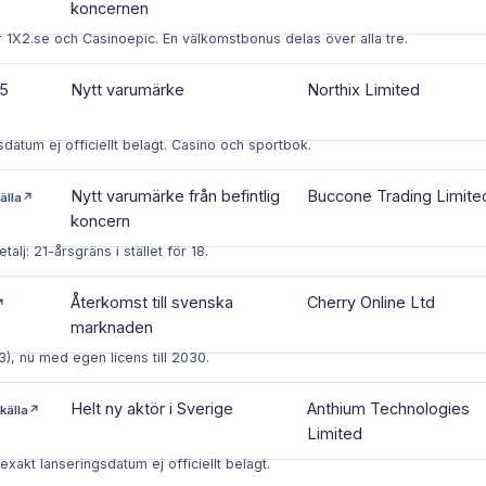
koncernen
r 1X2.se och Casinoepic. En välkomstbonus delas över alla tre.
5
Nytt varumärke
Northix Limited
datum ej officiellt belagt. Casino och sportbok.
Nytt varumärke från befintlig
Buccone Trading Limite
älla↗
koncern
lj: 21-årsgräns i stället för 18.
Återkomst till svenska
Cherry Online Ltd
↗
marknaden
, nu med egen licens till 2030.
Helt ny aktör i Sverige
Anthium Technologies
källa↗
Limited
akt lanseringsdatum ej officiellt belagt.