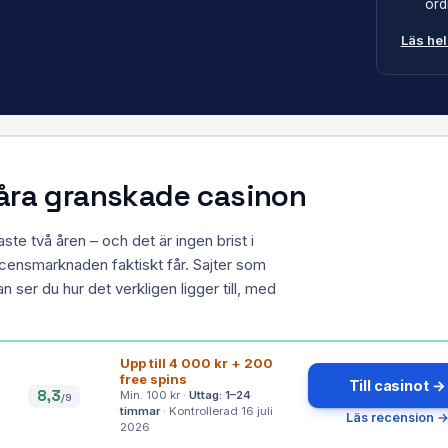
ord
Läs he
våra granskade casinon
te två åren – och det är ingen brist i
licensmarknaden faktiskt får. Sajter som
n ser du hur det verkligen ligger till, med
Upp till 4 000 kr + 200
free spins
Till casinot →
8,3
Min. 100 kr ·
Uttag: 1–24
/9
timmar
·
Kontrollerad 16 juli
Läs recension 
2026