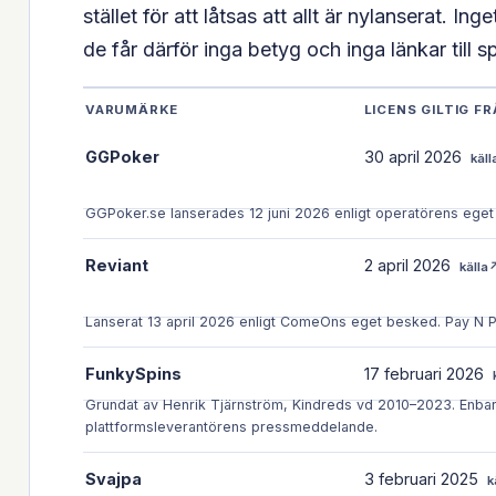
stället för att låtsas att allt är nylanserat.
de får därför inga betyg och inga länkar till sp
VARUMÄRKE
LICENS GILTIG F
GGPoker
30 april 2026
käl
GGPoker.se lanserades 12 juni 2026 enligt operatörens eget 
Reviant
2 april 2026
källa
Lanserat 13 april 2026 enligt ComeOns eget besked. Pay N P
FunkySpins
17 februari 2026
Grundat av Henrik Tjärnström, Kindreds vd 2010–2023. Enbart
plattformsleverantörens pressmeddelande.
Svajpa
3 februari 2025
k