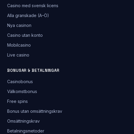
Casino med svensk licens
Alla granskade (A–Ö)
Nya casinon
Casino utan konto
Mobilcasino
Live casino
BONUSAR & BETALNINGAR
Casinobonus
Välkomstbonus
Free spins
Bonus utan omsättningskrav
Omsättningskrav
Betalningsmetoder