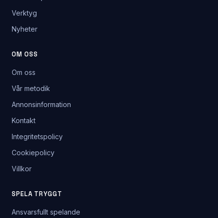
Verktyg
Nyheter
OM OSS
Om oss
Vår metodik
Annonsinformation
Kontakt
Integritetspolicy
Cookiepolicy
Villkor
SPELA TRYGGT
Ansvarsfullt spelande