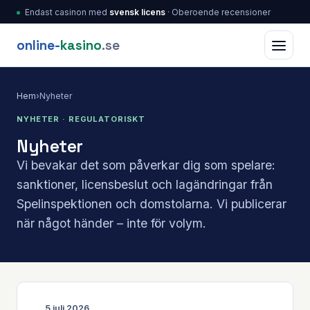
Endast casinon med
svensk licens
· Oberoende recensioner
online-
kasino
.se
Hem
›
Nyheter
NYHETER · REGULATORISKT
Nyheter
Vi bevakar det som påverkar dig som spelare:
sanktioner, licensbeslut och lagändringar från
Spelinspektionen och domstolarna. Vi publicerar
när något händer – inte för volym.
5 juli 2026