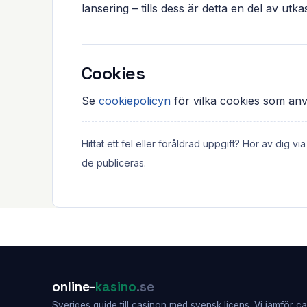
lansering – tills dess är detta en del av utka
Cookies
Se
cookiepolicyn
för vilka cookies som an
Hittat ett fel eller föråldrad uppgift? Hör av dig vi
de publiceras.
online-
kasino
.se
Sveriges guide till casinon med svensk licens. Vi jämför 