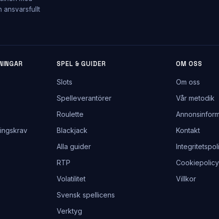
h ansvarsfullt
NINGAR
SPEL & GUIDER
OM OSS
Slots
Om oss
Spelleverantörer
Vår metodik
Roulette
Annonsinform
ingskrav
Blackjack
Kontakt
Alla guider
Integritetspol
RTP
Cookiepolicy
Volatilitet
Villkor
Svensk spellicens
Verktyg