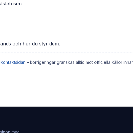
ststatusen.
vänds och hur du styr dem.
a
kontaktsidan
– korrigeringar granskas alltid mot officiella källor inna
casinon med