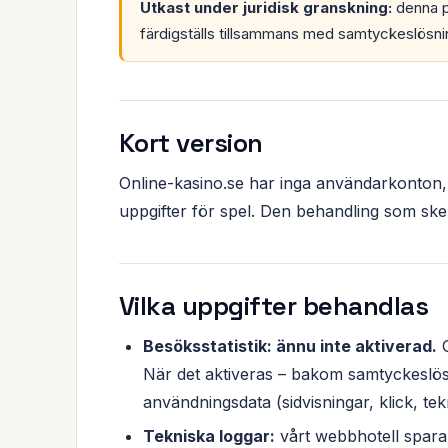
Utkast under juridisk granskning:
denna p
färdigställs tillsammans med samtyckeslösnin
Kort version
Online-kasino.se har inga användarkonton, 
uppgifter för spel. Den behandling som sker
Vilka uppgifter behandlas
Besöksstatistik: ännu inte aktiverad.
G
När det aktiveras – bakom samtyckeslö
användningsdata (sidvisningar, klick, tek
Tekniska loggar:
vårt webbhotell sparar 