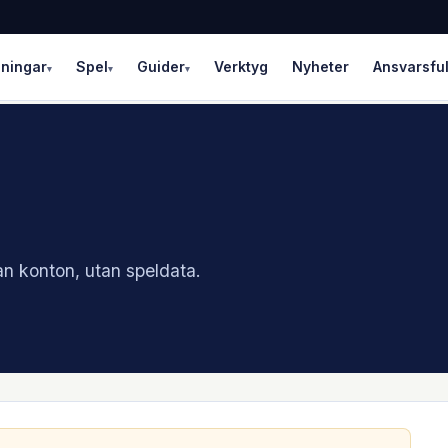
lningar
Spel
Guider
Verktyg
Nyheter
Ansvarsful
▾
▾
▾
an konton, utan speldata.