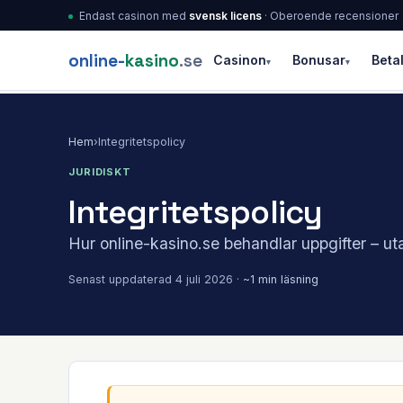
Endast casinon med
svensk licens
· Oberoende recensioner
online-
kasino
.se
Casinon
Bonusar
Beta
▾
▾
Hem
›
Integritetspolicy
JURIDISKT
Integritetspolicy
Hur online-kasino.se behandlar uppgifter – ut
Senast uppdaterad 4 juli 2026 ·
~1 min läsning