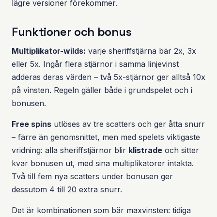
lägre versioner förekommer.
Funktioner och bonus
Multiplikator-wilds:
varje sheriffstjärna bär 2x, 3x
eller 5x. Ingår flera stjärnor i samma linjevinst
adderas deras värden – två 5x-stjärnor ger alltså 10x
på vinsten. Regeln gäller både i grundspelet och i
bonusen.
Free spins
utlöses av tre scatters och ger åtta snurr
– färre än genomsnittet, men med spelets viktigaste
vridning: alla sheriffstjärnor blir
klistrade
och sitter
kvar bonusen ut, med sina multiplikatorer intakta.
Två till fem nya scatters under bonusen ger
dessutom 4 till 20 extra snurr.
Det är kombinationen som bär maxvinsten: tidiga