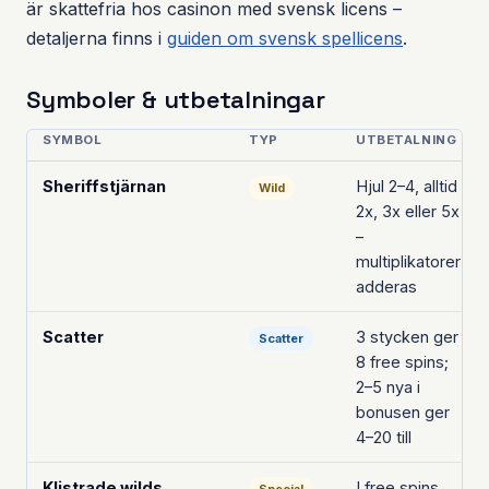
är skattefria hos casinon med svensk licens –
detaljerna finns i
guiden om svensk spellicens
.
Symboler & utbetalningar
SYMBOL
TYP
UTBETALNING
Sheriffstjärnan
Hjul 2–4, alltid
Wild
2x, 3x eller 5x
–
multiplikatorer
adderas
Scatter
3 stycken ger
Scatter
8 free spins;
2–5 nya i
bonusen ger
4–20 till
Klistrade wilds
I free spins
Special