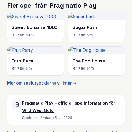
Fler spel från Pragmatic Play
Sweet Bonanza 1000
Sugar Rush
RTP 96,53 %
RTP 96,5 %
Fruit Party
The Dog House
RTP 96,5 %
RTP 96,51 %
Mer om spelutvecklarna vi listar →
Pragmatic Play – officiell spelinformation för
Wild West Gold
Speldata hämtade 5 juli 2026