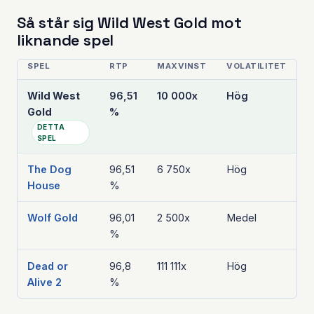
Så står sig Wild West Gold mot
liknande spel
SPEL
RTP
MAXVINST
VOLATILITET
Wild West
96,51
10 000x
Hög
Gold
%
DETTA
SPEL
The Dog
96,51
6 750x
Hög
House
%
Wolf Gold
96,01
2 500x
Medel
%
Dead or
96,8
111 111x
Hög
Alive 2
%