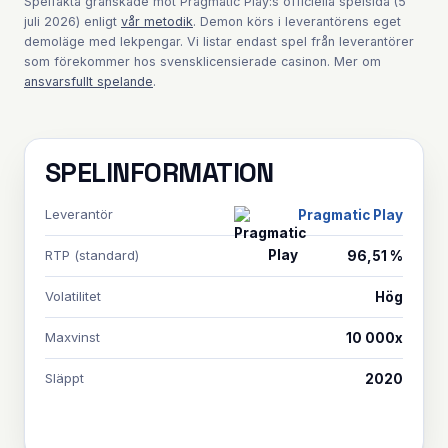
Spelfakta granskade mot Pragmatic Play:s officiella spelsida (5
juli 2026) enligt
vår metodik
. Demon körs i leverantörens eget
demoläge med lekpengar. Vi listar endast spel från leverantörer
som förekommer hos svensklicensierade casinon. Mer om
ansvarsfullt spelande
.
SPELINFORMATION
Leverantör
Pragmatic Play
RTP (standard)
96,51 %
Volatilitet
Hög
Maxvinst
10 000x
Släppt
2020