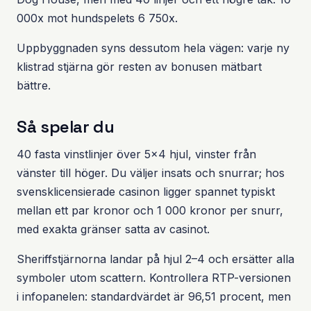
000x mot hundspelets 6 750x.
Uppbyggnaden syns dessutom hela vägen: varje ny
klistrad stjärna gör resten av bonusen mätbart
bättre.
Så spelar du
40 fasta vinstlinjer över 5×4 hjul, vinster från
vänster till höger. Du väljer insats och snurrar; hos
svensklicensierade casinon ligger spannet typiskt
mellan ett par kronor och 1 000 kronor per snurr,
med exakta gränser satta av casinot.
Sheriffstjärnorna landar på hjul 2–4 och ersätter alla
symboler utom scattern. Kontrollera RTP-versionen
i infopanelen: standardvärdet är 96,51 procent, men