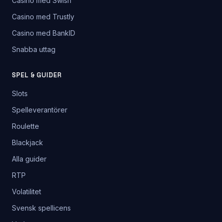
Casino med Swish
Casino med Trustly
Casino med BankID
Snabba uttag
SPEL & GUIDER
Slots
Spelleverantörer
Roulette
Blackjack
Alla guider
RTP
Volatilitet
Svensk spellicens