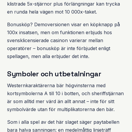
klistrade 5x-stjärnor plus förlängningar kan trycka
en runda hela vägen mot 10 000x-taket.
Bonusköp? Demoversionen visar en köpknapp på
100x insatsen, men om funktionen erbjuds hos
svensklicensierade casinon varierar mellan
operatörer – bonusköp är inte förbjudet enligt
spellagen, men alla erbjuder det inte.
Symboler och utbetalningar
Westernkaraktärerna bär högvinsterna med
kortsymbolerna A till 10 i botten, och sheriffstjärnan
är som alltid mer värd än allt annat – inte för sitt
symbolvärde utan för multiplikatorerna den bär.
Som i alla spel av det här slaget säger paytabellen
bara halva sanningen: en medelmåttig linjeträff