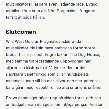
multiplikatorer läsbara även i stående läge. Byggd
mobilen-först som allt från Pragmatic – fungerar
felfritt åt båda hållen.
Slutdomen
Wild West Gold är Pragmatics adderande
multiplikator-idé i sin mest ambitiösa form: större
bräde, fler linjer och högre tak än The Dog House,
med samma tillfredsställande uppbyggnad när
stjärnorna klistras fast. Vi tycker den är det
självklara valet för dig som gillar hundspelets
matematik men vill ha mer allvar och mer potential –
bara gå in med respekt för de åtta snurrens snålhet.
Prova demoläget högst upp på sidan först, och sätt
en budget innan du spelar om riktiga pengar. Vinster