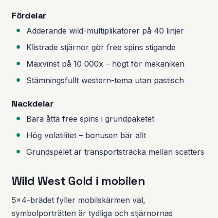
Fördelar
Adderande wild-multiplikatorer på 40 linjer
Klistrade stjärnor gör free spins stigande
Maxvinst på 10 000x – högt för mekaniken
Stämningsfullt western-tema utan pastisch
Nackdelar
Bara åtta free spins i grundpaketet
Hög volatilitet – bonusen bär allt
Grundspelet är transportsträcka mellan scatters
Wild West Gold i mobilen
5×4-brädet fyller mobilskärmen väl,
symbolporträtten är tydliga och stjärnornas