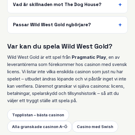
Vad är skillnaden mot The Dog House?
Passar Wild West Gold nybörjare?
Var kan du spela Wild West Gold?
Wild West Gold är ett spel från
Pragmatic Play
, en av
leverantörerna som förekommer hos casinon med svensk
licens. Vi listar inte vilka enskilda casinon som just nu har
spelet – utbudet ändras löpande och vi påstår inget vi inte
kan verifiera. Däremot granskar vi själva casinona: licens,
betalningar, spelarskydd och tillsynshistorik – så att du
väljer ett tryggt ställe att spela på.
Topplistan – bästa casinon
Alla granskade casinon A–Ö
Casino med Swish