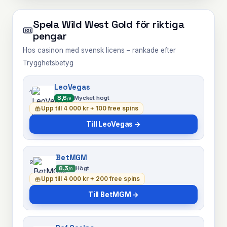
Spela Wild West Gold för riktiga
pengar
Hos casinon med svensk licens – rankade efter
Trygghetsbetyg
LeoVegas
1
8,6
Mycket högt
/9
Upp till 4 000 kr + 100 free spins
Till LeoVegas →
BetMGM
2
8,3
Högt
/9
Upp till 4 000 kr + 200 free spins
Till BetMGM →