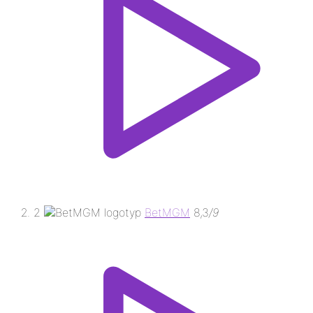
2
BetMGM
8,3
/9