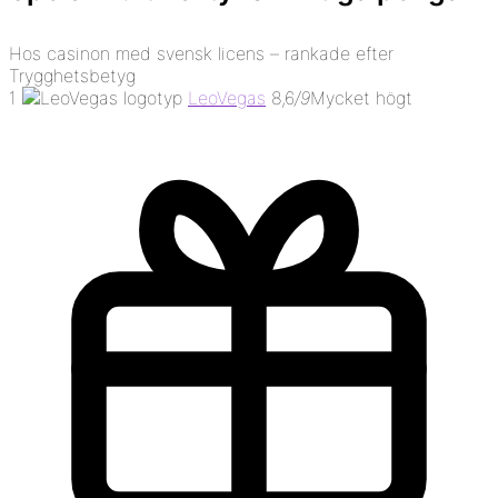
Hos casinon med svensk licens – rankade efter
Trygghetsbetyg
1
LeoVegas
8,6
/9
Mycket högt