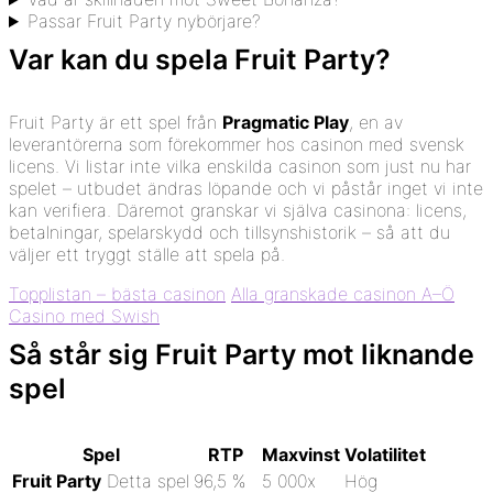
Passar Fruit Party nybörjare?
Var kan du spela Fruit Party?
Fruit Party är ett spel från
Pragmatic Play
, en av
leverantörerna som förekommer hos casinon med svensk
licens. Vi listar inte vilka enskilda casinon som just nu har
spelet – utbudet ändras löpande och vi påstår inget vi inte
kan verifiera. Däremot granskar vi själva casinona: licens,
betalningar, spelarskydd och tillsynshistorik – så att du
väljer ett tryggt ställe att spela på.
Topplistan – bästa casinon
Alla granskade casinon A–Ö
Casino med Swish
Så står sig Fruit Party mot liknande
spel
Spel
RTP
Maxvinst
Volatilitet
Fruit Party
Detta spel
96,5 %
5 000x
Hög