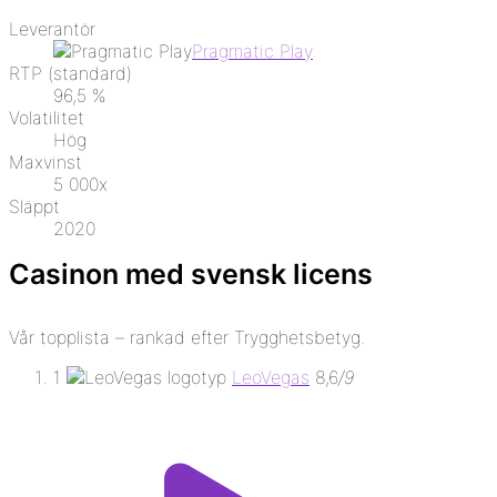
Leverantör
Pragmatic Play
RTP (standard)
96,5 %
Volatilitet
Hög
Maxvinst
5 000x
Släppt
2020
Casinon med svensk licens
Vår topplista – rankad efter Trygghetsbetyg.
1
LeoVegas
8,6
/9