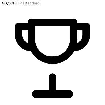
96,5 %
RTP (standard)