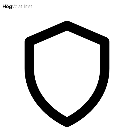
Hög
Volatilitet