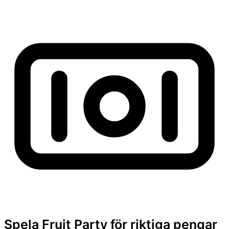
Spela Fruit Party för riktiga pengar