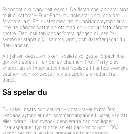
Exponentialkurvan, helt enkelt. De flesta spel adderar sina
multiplikatorer – Fruit Party multiplicerar dem, och det
förändrar allt. Ett kluster med tre multiplikatorsymboler är
inte tre gånger bättre än ett med en – det är åtta gånger
bättre. Den insikten landar första gången du ser 2x-
symboler stapla sig i samma vinst, och därefter jagar du
den känslan.
Att jakten dessutom sker i spelets soligaste förpackning
gör kontrasten till en del av charmen. Fruit Party blev
snabbt en av Pragmatics mest spelade titlar hos svenska
casinon, och konceptet fick en uppföljare redan året
därpå.
Så spelar du
Du väljer insats och snurrar – vinst kräver minst fem
likadana symboler i ett sammanhängande kluster, vågrätt
eller lodrätt. Hos svensklicensierade casinon ligger
insatsspannet typiskt mellan ett par kronor och 1 000
kronor per snurr; exakta gränser sätts av casinot.