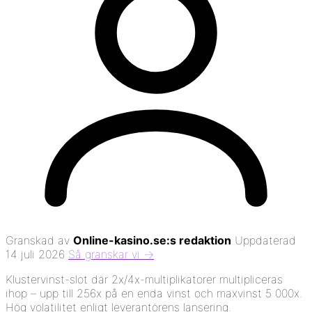
Granskad av
Online-kasino.se:s redaktion
Uppdaterad
14 juli 2026
Så granskar vi →
Klustervinst-slot där 2x/4x-multiplikatorer multipliceras
ihop – upp till 256x på en enda vinst och maxvinst 5 000x.
Hög volatilitet enligt leverantörens lansering.