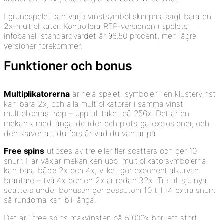
I grundspelet kan varje vinstsymbol slumpmässigt bära en
2x-multiplikator. Kontrollera RTP-versionen i spelets
infopanel: standardvärdet är 96,50 procent, men lägre
versioner förekommer.
Funktioner och bonus
Multiplikatorerna
är hela spelet: symboler i en klustervinst
kan bära 2x, och alla multiplikatorer i samma vinst
multipliceras ihop – upp till taket på 256x. Det är en
mekanik med långa dötider och plötsliga explosioner, och
den kräver att du förstår vad du väntar på.
Free spins
utlöses av tre eller fler scatters och ger 10
snurr. Här växlar mekaniken upp: multiplikatorsymbolerna
kan bära både 2x och 4x, vilket gör exponentialkurvan
brantare – två 4x och en 2x är redan 32x. Tre till sju nya
scatters under bonusen ger dessutom 10 till 14 extra snurr,
så rundorna kan bli långa.
Det är i free spins maxvinsten på 5 000x bor: ett stort