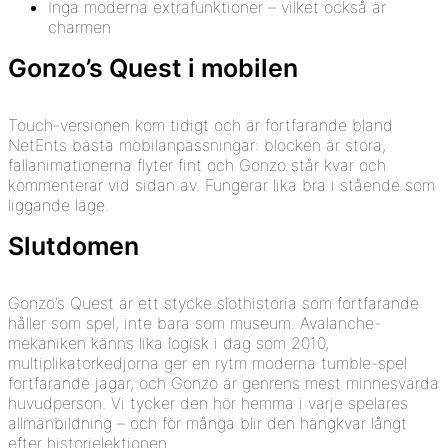
Inga moderna extrafunktioner – vilket också är
charmen
Gonzo’s Quest i mobilen
Touch-versionen kom tidigt och är fortfarande bland
NetEnts bästa mobilanpassningar: blocken är stora,
fallanimationerna flyter fint och Gonzo står kvar och
kommenterar vid sidan av. Fungerar lika bra i stående som
liggande läge.
Slutdomen
Gonzo’s Quest är ett stycke slothistoria som fortfarande
håller som spel, inte bara som museum. Avalanche-
mekaniken känns lika logisk i dag som 2010,
multiplikatorkedjorna ger en rytm moderna tumble-spel
fortfarande jagar, och Gonzo är genrens mest minnesvärda
huvudperson. Vi tycker den hör hemma i varje spelares
allmänbildning – och för många blir den hängkvar långt
efter historielektionen.