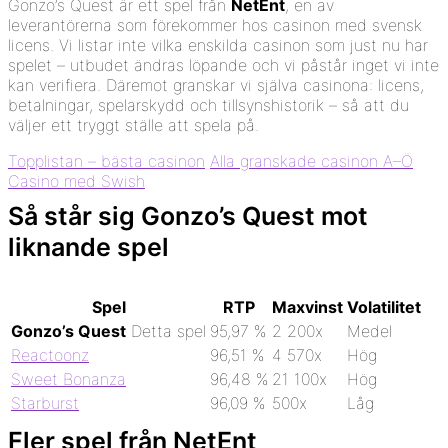
Gonzo’s Quest är ett spel från
NetEnt
, en av
leverantörerna som förekommer hos casinon med svensk
licens. Vi listar inte vilka enskilda casinon som just nu har
spelet – utbudet ändras löpande och vi påstår inget vi inte
kan verifiera. Däremot granskar vi själva casinona: licens,
betalningar, spelarskydd och tillsynshistorik – så att du
väljer ett tryggt ställe att spela på.
Topplistan – bästa casinon
Alla granskade casinon A–Ö
Casino med Swish
Så står sig Gonzo’s Quest mot
liknande spel
Spel
RTP
Maxvinst
Volatilitet
Gonzo’s Quest
Detta spel
95,97 %
2 200x
Medel
Reactoonz
96,51 %
4 570x
Hög
Sweet Bonanza
96,48 %
21 100x
Hög
Starburst
96,09 %
500x
Låg
Fler spel från NetEnt