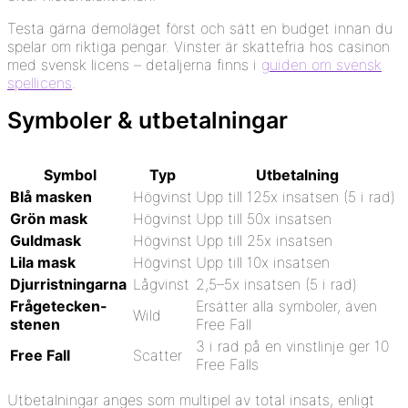
Testa gärna demoläget först och sätt en budget innan du
spelar om riktiga pengar. Vinster är skattefria hos casinon
med svensk licens – detaljerna finns i
guiden om svensk
spellicens
.
Symboler & utbetalningar
Symbol
Typ
Utbetalning
Blå masken
Högvinst
Upp till 125x insatsen (5 i rad)
Grön mask
Högvinst
Upp till 50x insatsen
Guldmask
Högvinst
Upp till 25x insatsen
Lila mask
Högvinst
Upp till 10x insatsen
Djurristningarna
Lågvinst
2,5–5x insatsen (5 i rad)
Frågetecken-
Ersätter alla symboler, även
Wild
stenen
Free Fall
3 i rad på en vinstlinje ger 10
Free Fall
Scatter
Free Falls
Utbetalningar anges som multipel av total insats, enligt