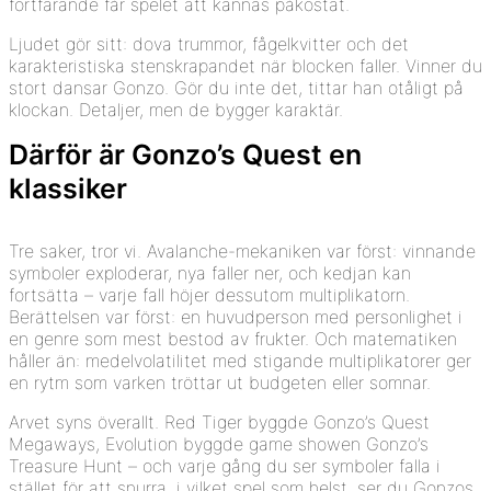
fortfarande får spelet att kännas påkostat.
Ljudet gör sitt: dova trummor, fågelkvitter och det
karakteristiska stenskrapandet när blocken faller. Vinner du
stort dansar Gonzo. Gör du inte det, tittar han otåligt på
klockan. Detaljer, men de bygger karaktär.
Därför är Gonzo’s Quest en
klassiker
Tre saker, tror vi. Avalanche-mekaniken var först: vinnande
symboler exploderar, nya faller ner, och kedjan kan
fortsätta – varje fall höjer dessutom multiplikatorn.
Berättelsen var först: en huvudperson med personlighet i
en genre som mest bestod av frukter. Och matematiken
håller än: medelvolatilitet med stigande multiplikatorer ger
en rytm som varken tröttar ut budgeten eller somnar.
Arvet syns överallt. Red Tiger byggde Gonzo’s Quest
Megaways, Evolution byggde game showen Gonzo’s
Treasure Hunt – och varje gång du ser symboler falla i
stället för att snurra, i vilket spel som helst, ser du Gonzos