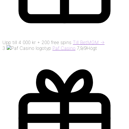
Upp till 4 000 kr + 200 free spins
Till BetMGM →
3
Paf Casino
7,9
/9
Högt