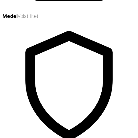
Medel
Volatilitet