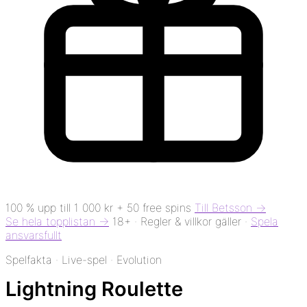
100 % upp till 1 000 kr + 50 free spins
Till Betsson →
Se hela topplistan →
18+ · Regler & villkor gäller ·
Spela
ansvarsfullt
Spelfakta · Live-spel · Evolution
Lightning Roulette