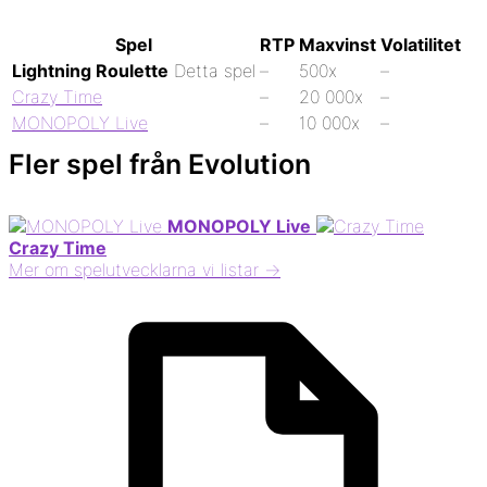
Spel
RTP
Maxvinst
Volatilitet
Lightning Roulette
Detta spel
–
500x
–
Crazy Time
–
20 000x
–
MONOPOLY Live
–
10 000x
–
Fler spel från Evolution
MONOPOLY Live
Crazy Time
Mer om spelutvecklarna vi listar →