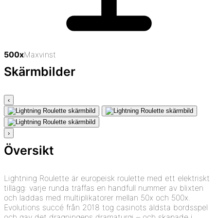
500x
Maxvinst
Skärmbilder
‹
›
Översikt
Lightning Roulette är europeisk roulette med ett elektriskt
tillägg: varje runda träffas en handfull nummer av blixten
och laddas med multiplikatorer mellan 50x och 500x.
Evolutions succé från 2018 tog casinots äldsta bordsspel
och gav det dragningens dramaturgi – och skapade i