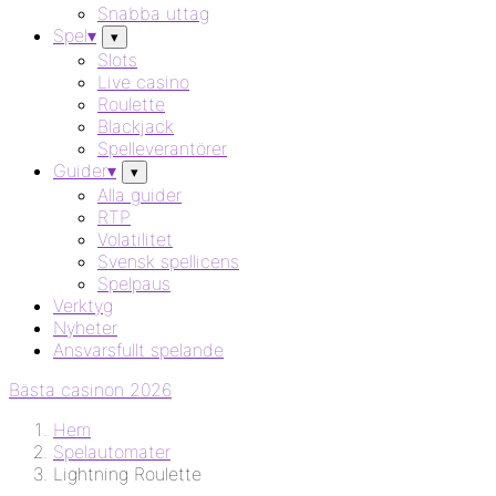
Snabba uttag
Spel
▾
▾
Slots
Live casino
Roulette
Blackjack
Spelleverantörer
Guider
▾
▾
Alla guider
RTP
Volatilitet
Svensk spellicens
Spelpaus
Verktyg
Nyheter
Ansvarsfullt spelande
Bästa casinon 2026
Hem
Spelautomater
Lightning Roulette