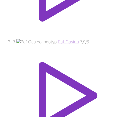
3
Paf Casino
7,9
/9