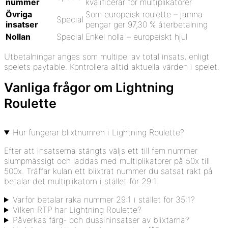
nummer
kvalificerar för multiplikatorer
Övriga
Som europeisk roulette – jämna
Special
insatser
pengar ger 97,30 % återbetalning
Nollan
Special
Enkel nolla – europeiskt hjul
Utbetalningar anges som multipel av total insats, enligt
spelets paytable. Kontrollera alltid aktuella värden i spelet.
Vanliga frågor om Lightning
Roulette
Hur fungerar blixtnumren i Lightning Roulette?
Efter att insatserna stängts väljs ett till fem nummer
slumpmässigt och laddas med multiplikatorer på 50x till
500x. Träffar kulan ett blixtrat nummer du satsat rakt på
betalar det multiplikatorn i stället för 29:1.
Varför betalar raka nummer 29:1 i stället för 35:1?
Vilken RTP har Lightning Roulette?
Påverkas färg- och dussininsatser av blixtarna?