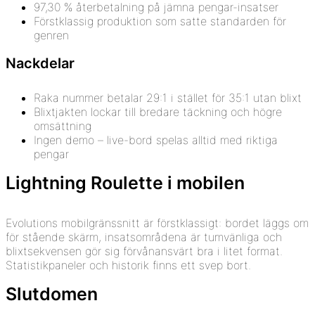
97,30 % återbetalning på jämna pengar-insatser
Förstklassig produktion som satte standarden för
genren
Nackdelar
Raka nummer betalar 29:1 i stället för 35:1 utan blixt
Blixtjakten lockar till bredare täckning och högre
omsättning
Ingen demo – live-bord spelas alltid med riktiga
pengar
Lightning Roulette i mobilen
Evolutions mobilgränssnitt är förstklassigt: bordet läggs om
för stående skärm, insatsområdena är tumvänliga och
blixtsekvensen gör sig förvånansvärt bra i litet format.
Statistikpaneler och historik finns ett svep bort.
Slutdomen