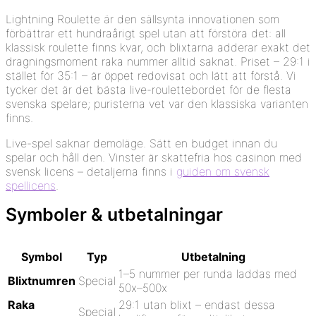
Lightning Roulette är den sällsynta innovationen som
förbättrar ett hundraårigt spel utan att förstöra det: all
klassisk roulette finns kvar, och blixtarna adderar exakt det
dragningsmoment raka nummer alltid saknat. Priset – 29:1 i
stället för 35:1 – är öppet redovisat och lätt att förstå. Vi
tycker det är det bästa live-roulettebordet för de flesta
svenska spelare; puristerna vet var den klassiska varianten
finns.
Live-spel saknar demoläge. Sätt en budget innan du
spelar och håll den. Vinster är skattefria hos casinon med
svensk licens – detaljerna finns i
guiden om svensk
spellicens
.
Symboler & utbetalningar
Symbol
Typ
Utbetalning
1–5 nummer per runda laddas med
Blixtnumren
Special
50x–500x
Raka
29:1 utan blixt – endast dessa
Special