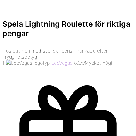
Spela Lightning Roulette för riktiga
pengar
Hos casinon med svensk licens – rankade efter
Trygghetsbetyg
1
LeoVegas
8,6
/9
Mycket högt