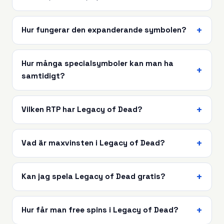
Hur fungerar den expanderande symbolen?
Hur många specialsymboler kan man ha
samtidigt?
Vilken RTP har Legacy of Dead?
Vad är maxvinsten i Legacy of Dead?
Kan jag spela Legacy of Dead gratis?
Hur får man free spins i Legacy of Dead?