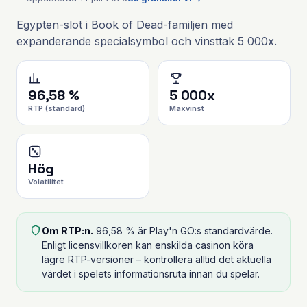
Egypten-slot i Book of Dead-familjen med
expanderande specialsymbol och vinsttak 5 000x.
96,58 %
5 000x
RTP (standard)
Maxvinst
Hög
Volatilitet
Om RTP:n.
96,58 % är Play'n GO:s standardvärde.
Enligt licensvillkoren kan enskilda casinon köra
lägre RTP-versioner – kontrollera alltid det aktuella
värdet i spelets informationsruta innan du spelar.