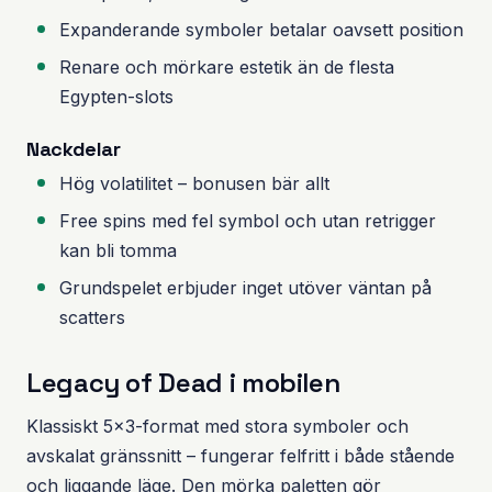
Expanderande symboler betalar oavsett position
Renare och mörkare estetik än de flesta
Egypten-slots
Nackdelar
Hög volatilitet – bonusen bär allt
Free spins med fel symbol och utan retrigger
kan bli tomma
Grundspelet erbjuder inget utöver väntan på
scatters
Legacy of Dead i mobilen
Klassiskt 5×3-format med stora symboler och
avskalat gränssnitt – fungerar felfritt i både stående
och liggande läge. Den mörka paletten gör