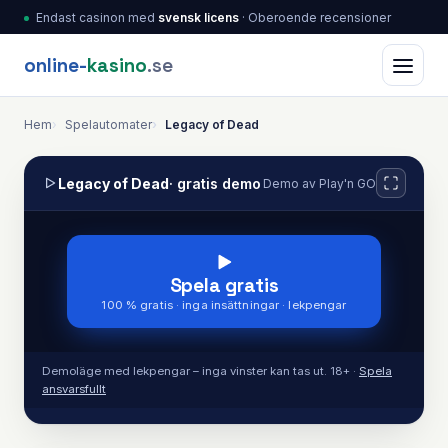
Endast casinon med
svensk licens
· Oberoende recensioner
online-
kasino
.se
Hem
Spelautomater
Legacy of Dead
Legacy of Dead
· gratis demo
Demo av Play'n GO
Spela gratis
100 % gratis · inga insättningar · lekpengar
Demoläge med lekpengar – inga vinster kan tas ut. 18+ ·
Spela
ansvarsfullt