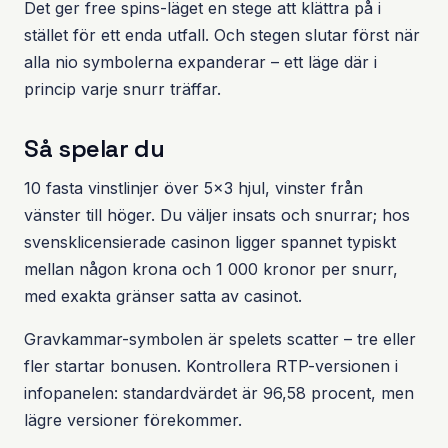
Det ger free spins-läget en stege att klättra på i
stället för ett enda utfall. Och stegen slutar först när
alla nio symbolerna expanderar – ett läge där i
princip varje snurr träffar.
Så spelar du
10 fasta vinstlinjer över 5×3 hjul, vinster från
vänster till höger. Du väljer insats och snurrar; hos
svensklicensierade casinon ligger spannet typiskt
mellan någon krona och 1 000 kronor per snurr,
med exakta gränser satta av casinot.
Gravkammar-symbolen är spelets scatter – tre eller
fler startar bonusen. Kontrollera RTP-versionen i
infopanelen: standardvärdet är 96,58 procent, men
lägre versioner förekommer.