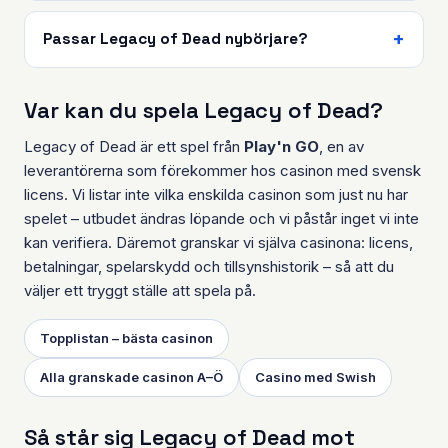
Passar Legacy of Dead nybörjare?
Var kan du spela Legacy of Dead?
Legacy of Dead är ett spel från
Play'n GO
, en av
leverantörerna som förekommer hos casinon med svensk
licens. Vi listar inte vilka enskilda casinon som just nu har
spelet – utbudet ändras löpande och vi påstår inget vi inte
kan verifiera. Däremot granskar vi själva casinona: licens,
betalningar, spelarskydd och tillsynshistorik – så att du
väljer ett tryggt ställe att spela på.
Topplistan – bästa casinon
Alla granskade casinon A–Ö
Casino med Swish
Så står sig Legacy of Dead mot