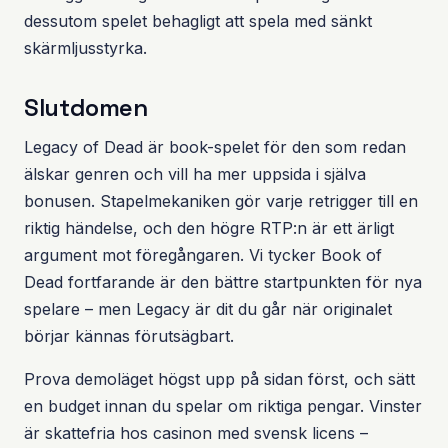
dessutom spelet behagligt att spela med sänkt
skärmljusstyrka.
Slutdomen
Legacy of Dead är book-spelet för den som redan
älskar genren och vill ha mer uppsida i själva
bonusen. Stapelmekaniken gör varje retrigger till en
riktig händelse, och den högre RTP:n är ett ärligt
argument mot föregångaren. Vi tycker Book of
Dead fortfarande är den bättre startpunkten för nya
spelare – men Legacy är dit du går när originalet
börjar kännas förutsägbart.
Prova demoläget högst upp på sidan först, och sätt
en budget innan du spelar om riktiga pengar. Vinster
är skattefria hos casinon med svensk licens –