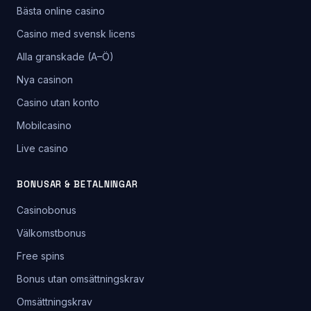
Bästa online casino
Casino med svensk licens
Alla granskade (A–Ö)
Nya casinon
Casino utan konto
Mobilcasino
Live casino
BONUSAR & BETALNINGAR
Casinobonus
Välkomstbonus
Free spins
Bonus utan omsättningskrav
Omsättningskrav