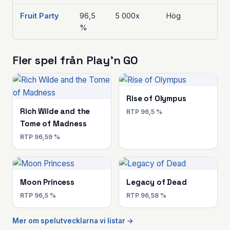
Fruit Party
96,5
5 000x
Hög
%
Fler spel från Play'n GO
Rise of Olympus
Rich Wilde and the
RTP 96,5 %
Tome of Madness
RTP 96,59 %
Moon Princess
Legacy of Dead
RTP 96,5 %
RTP 96,58 %
Mer om spelutvecklarna vi listar →