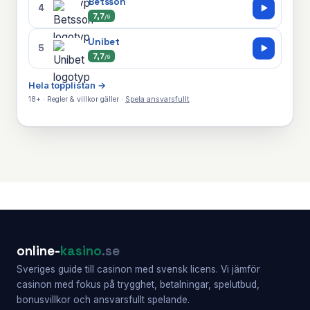
Betsson
4
7,7
/9
Unibet
5
7,7
/9
Hela topplistan →
18+ · Regler & villkor gäller ·
Spela ansvarsfullt
online-
kasino
.se
Sveriges guide till casinon med svensk licens. Vi jämför
casinon med fokus på trygghet, betalningar, spelutbud,
bonusvillkor och ansvarsfullt spelande.