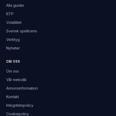
Alla guider
RTP
Volatilitet
Svensk spellicens
Verktyg
Nyheter
OM OSS
Om oss
Vår metodik
Annonsinformation
Kontakt
Integritetspolicy
Cookiepolicy