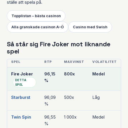
ställe att spela på.
Topplistan – bästa casinon
Alla granskade casinon A–Ö
Casino med Swish
Så står sig Fire Joker mot liknande
spel
SPEL
RTP
MAXVINST
VOLATILITET
Fire Joker
96,15
800x
Medel
%
DETTA
SPEL
Starburst
96,09
500x
Låg
%
Twin Spin
96,55
1 000x
Medel
%