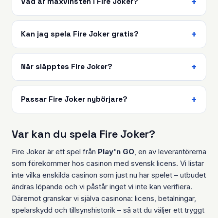
Vad är maxvinsten i Fire Joker?
Kan jag spela Fire Joker gratis?
När släpptes Fire Joker?
Passar Fire Joker nybörjare?
Var kan du spela Fire Joker?
Fire Joker är ett spel från
Play'n GO
, en av leverantörerna
som förekommer hos casinon med svensk licens. Vi listar
inte vilka enskilda casinon som just nu har spelet – utbudet
ändras löpande och vi påstår inget vi inte kan verifiera.
Däremot granskar vi själva casinona: licens, betalningar,
spelarskydd och tillsynshistorik – så att du väljer ett tryggt