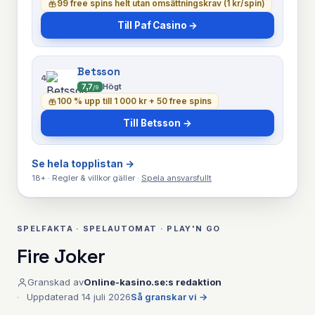
99 free spins helt utan omsättningskrav (1 kr/spin)
Till Paf Casino →
Betsson
4
7,7
Högt
/9
100 % upp till 1 000 kr + 50 free spins
Till Betsson →
Se hela topplistan →
18+ · Regler & villkor gäller ·
Spela ansvarsfullt
SPELFAKTA · SPELAUTOMAT · PLAY'N GO
Fire Joker
Granskad av
Online-kasino.se:s redaktion
Uppdaterad 14 juli 2026
Så granskar vi →