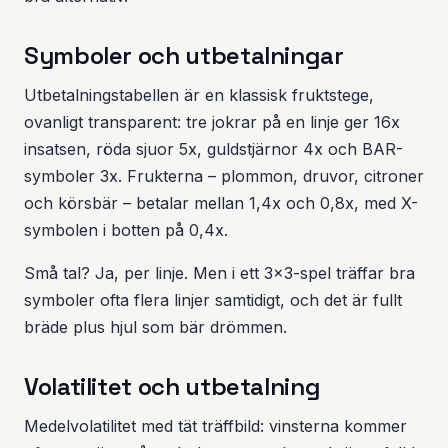
Symboler och utbetalningar
Utbetalningstabellen är en klassisk fruktstege,
ovanligt transparent: tre jokrar på en linje ger 16x
insatsen, röda sjuor 5x, guldstjärnor 4x och BAR-
symboler 3x. Frukterna – plommon, druvor, citroner
och körsbär – betalar mellan 1,4x och 0,8x, med X-
symbolen i botten på 0,4x.
Små tal? Ja, per linje. Men i ett 3×3-spel träffar bra
symboler ofta flera linjer samtidigt, och det är fullt
bräde plus hjul som bär drömmen.
Volatilitet och utbetalning
Medelvolatilitet med tät träffbild: vinsterna kommer